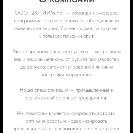
ООО "2К‑ТИИМ.РУ" — команда инженеров,
программистов и маркетологов, объединивших
технические знания, бизнес‑подход, маркетинг
и пользовательский опыт.
Мы не продаём отдельные услуги — мы решаем
ваши задачи целиком: от аудита производства
до запуска автоматизированной линии и
настройки маркетинга.
Наша специализация — промышленные и
сельскохозяйственные предприятия.
Мы помогаем клиентам сокращать затраты,
оптимизировать и модернизировать
производительность и выходить на новые рынки.